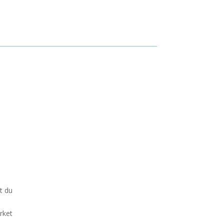
t du
rket