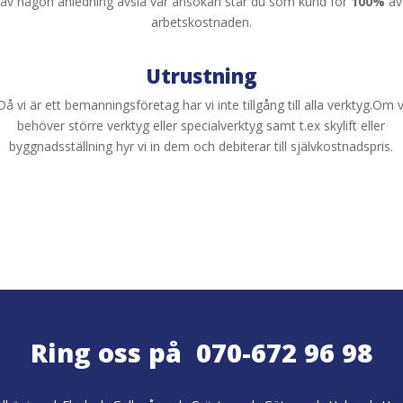
av någon anledning avslå vår ansökan står du som kund för
100%
av
arbetskostnaden.
Utrustning
Då vi är ett bemanningsföretag har vi inte tillgång till alla verktyg.Om v
behöver större verktyg eller specialverktyg samt t.ex skylift eller
byggnadsställning hyr vi in dem och debiterar till självkostnadspris.
Ring oss på 070-672 96 98