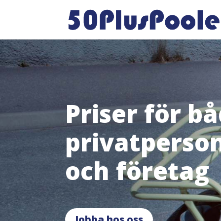
Priser för b
privatperso
och företag
Jobba hos oss