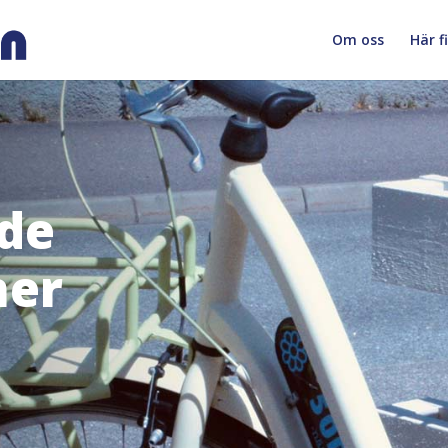
Om oss
Här f
åde
ner