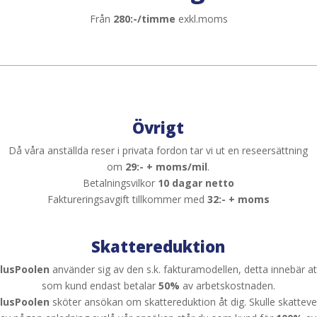
Från
280:-/timme
exkl.moms
Övrigt
Då våra anställda reser i privata fordon tar vi ut en reseersättning
om
29:- + moms/mil
.
Betalningsvilkor
10 dagar netto
Faktureringsavgift tillkommer med
32:- + moms
Skattereduktion
lusPoolen
använder sig av den s.k. fakturamodellen, detta innebär at
som kund endast betalar
50%
av arbetskostnaden.
lusPoolen
sköter ansökan om skattereduktion åt dig. Skulle skatteve