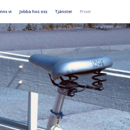
inns vi
Jobba hos oss
Tjänster
Priser