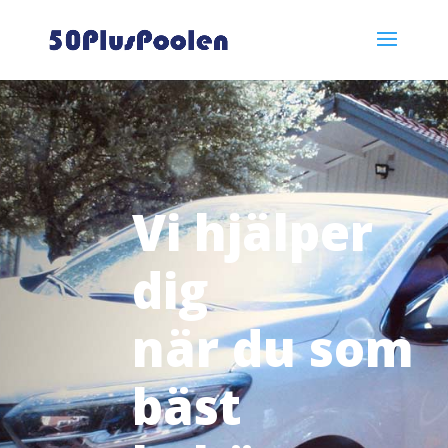
Vi hjälper
dig
när du som
bäst